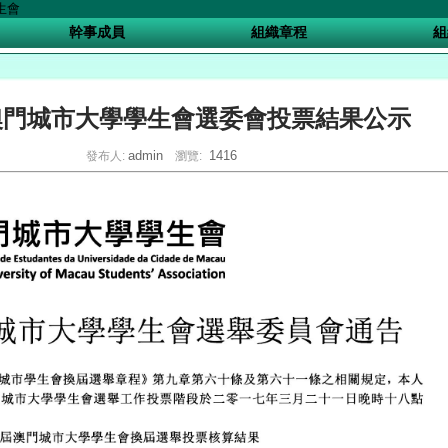
幹事成員
組織章程
組
年澳門城市大學學生會選委會投票結果公示
admin
1416
發布人:
瀏覽: