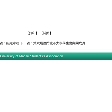
【
打印
】 【
關閉
】
篇：
組織章程
下一篇：
第六屆澳門城市大學學生會內閣成員
sity of Macau Students's Association