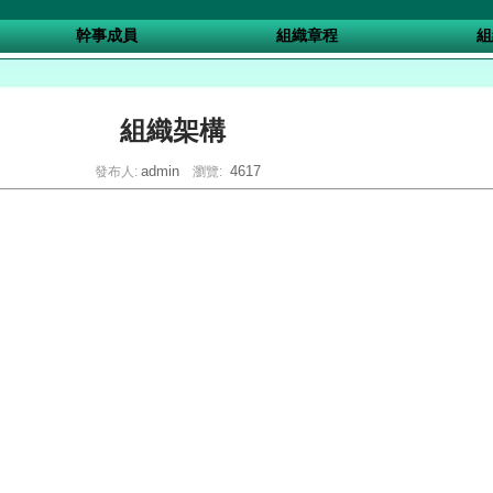
幹事成員
組織章程
組
組織架構
admin
4617
發布人:
瀏覽: